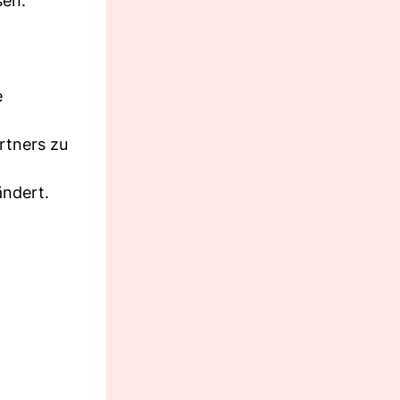
sen.
e
rtners zu
ändert.