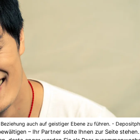
ne Beziehung auch auf geistiger Ebene zu führen. - Depositp
bewältigen – Ihr Partner sollte Ihnen zur Seite stehen