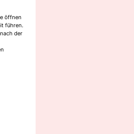
ie öffnen
it führen.
 nach der
en