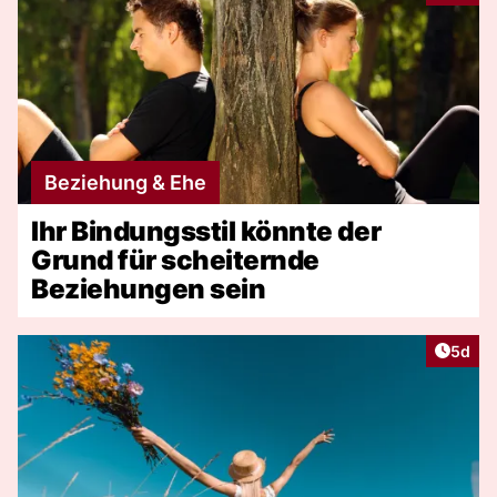
Beziehung & Ehe
Ihr Bindungsstil könnte der
Grund für scheiternde
Beziehungen sein
Artike
5d