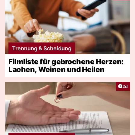
Trennung & Scheidung
Filmliste für gebrochene Herzen:
Lachen, Weinen und Heilen
Artike
2d