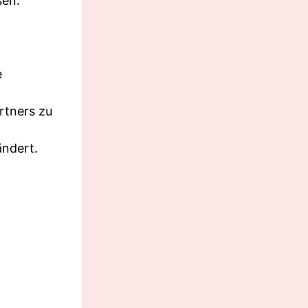
sen.
e
rtners zu
ändert.