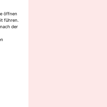
ie öffnen
it führen.
 nach der
en