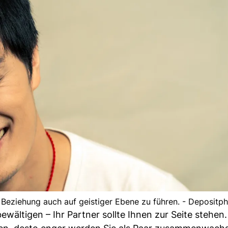
ne Beziehung auch auf geistiger Ebene zu führen. - Depositp
bewältigen – Ihr Partner sollte Ihnen zur Seite stehen