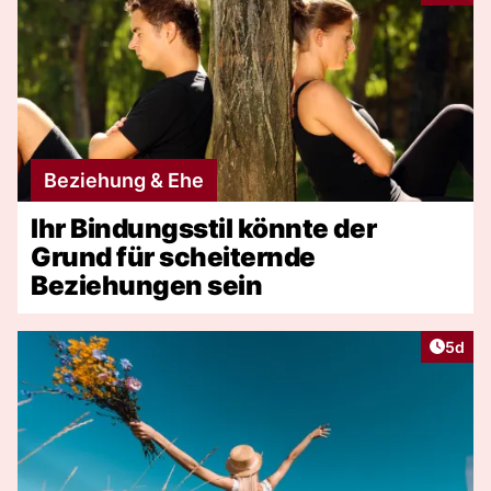
Beziehung & Ehe
Ihr Bindungsstil könnte der
Grund für scheiternde
Beziehungen sein
Artike
5d