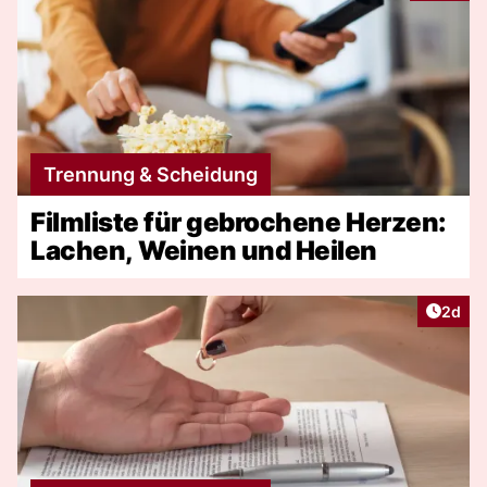
Trennung & Scheidung
Filmliste für gebrochene Herzen:
Lachen, Weinen und Heilen
Artike
2d