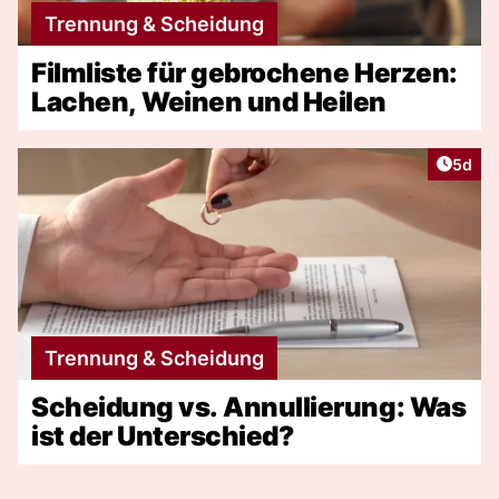
Trennung & Scheidung
Filmliste für gebrochene Herzen:
Lachen, Weinen und Heilen
Artike
5d
Trennung & Scheidung
Scheidung vs. Annullierung: Was
ist der Unterschied?