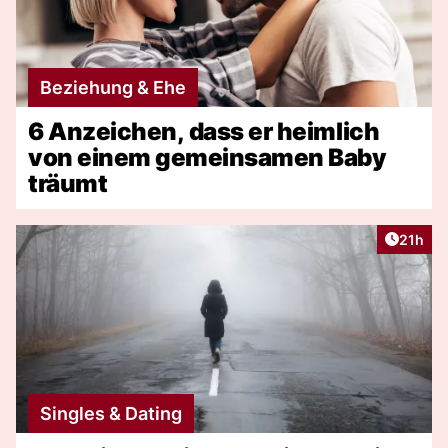
Beziehung & Ehe
6 Anzeichen, dass er heimlich
von einem gemeinsamen Baby
träumt
Artikel
21h
Singles & Dating