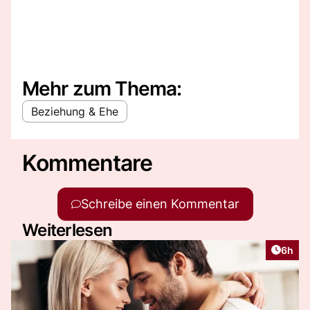
Mehr zum Thema:
Beziehung & Ehe
Kommentare
Schreibe einen Kommentar
Weiterlesen
Artike
6h