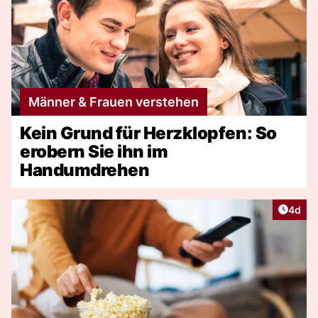
Männer & Frauen verstehen
Kein Grund für Herzklopfen: So
erobern Sie ihn im
Handumdrehen
Artike
4d