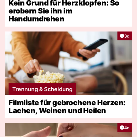
Kein Grund für Herzklopfen: So
erobern Sie ihn im
Handumdrehen
Artike
3d
Trennung & Scheidung
Filmliste für gebrochene Herzen:
Lachen, Weinen und Heilen
Artike
4d