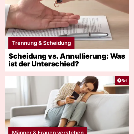
Trennung & Scheidung
Scheidung vs. Annullierung: Was
ist der Unterschied?
Artike
5d
Männer & Frauen verstehen