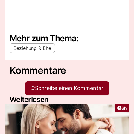
Mehr zum Thema:
Beziehung & Ehe
Kommentare
Schreibe einen Kommentar
Weiterlesen
Artike
6h