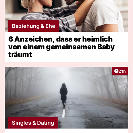
Beziehung & Ehe
6 Anzeichen, dass er heimlich
von einem gemeinsamen Baby
träumt
Artikel
21h
Singles & Dating