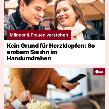
Männer & Frauen verstehen
Kein Grund für Herzklopfen: So
erobern Sie ihn im
Handumdrehen
Artike
4d