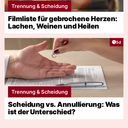
Trennung & Scheidung
Filmliste für gebrochene Herzen:
Lachen, Weinen und Heilen
Artike
5d
Trennung & Scheidung
Scheidung vs. Annullierung: Was
ist der Unterschied?