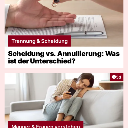
Trennung & Scheidung
Scheidung vs. Annullierung: Was
ist der Unterschied?
Artike
5d
Männer & Frauen verstehen