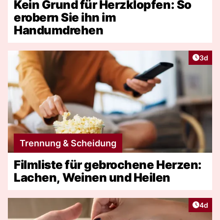
Kein Grund für Herzklopfen: So
erobern Sie ihn im
Handumdrehen
Artike
3d
Trennung & Scheidung
Filmliste für gebrochene Herzen:
Lachen, Weinen und Heilen
Artike
4d