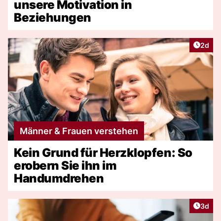
unsere Motivation in
Beziehungen
Artike
2d
Männer & Frauen verstehen
Kein Grund für Herzklopfen: So
erobern Sie ihn im
Handumdrehen
Artike
3d