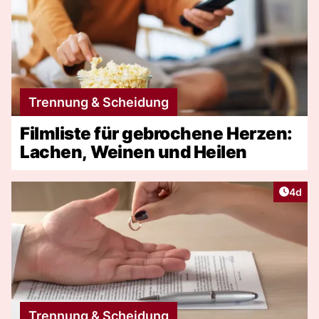
Trennung & Scheidung
Filmliste für gebrochene Herzen:
Lachen, Weinen und Heilen
Artike
4d
Trennung & Scheidung