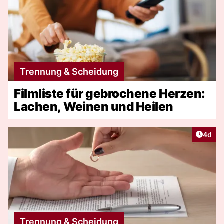
Trennung & Scheidung
Filmliste für gebrochene Herzen:
Lachen, Weinen und Heilen
Artike
4d
Trennung & Scheidung