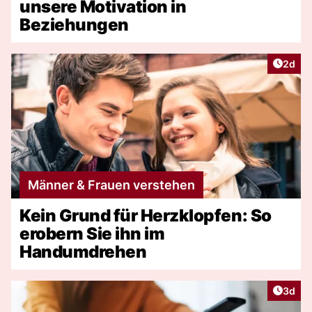
unsere Motivation in
Beziehungen
Artike
2d
Männer & Frauen verstehen
Kein Grund für Herzklopfen: So
erobern Sie ihn im
Handumdrehen
Artike
3d