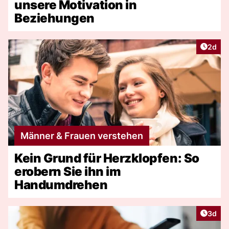
unsere Motivation in
Beziehungen
Artike
2d
Männer & Frauen verstehen
Kein Grund für Herzklopfen: So
erobern Sie ihn im
Handumdrehen
Artike
3d