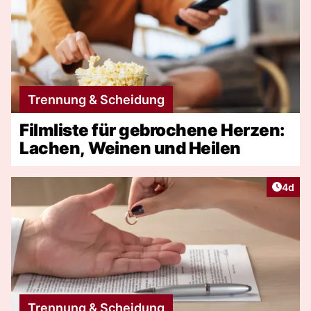
Trennung & Scheidung
Filmliste für gebrochene Herzen:
Lachen, Weinen und Heilen
Artike
4d
Trennung & Scheidung