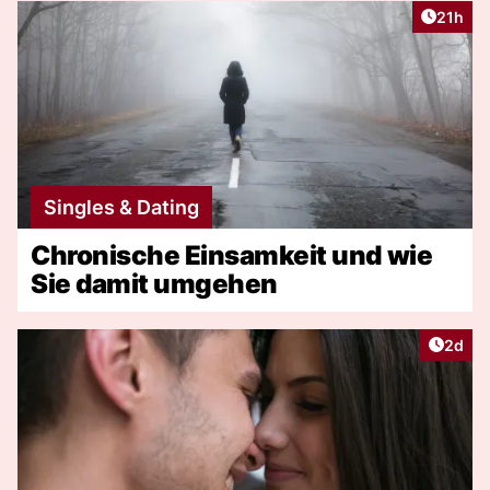
Artikel
21h
Singles & Dating
Chronische Einsamkeit und wie
Sie damit umgehen
Artike
2d