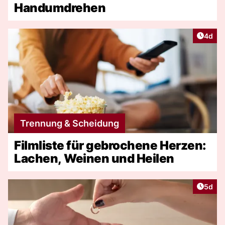
Handumdrehen
Artike
4d
Trennung & Scheidung
Filmliste für gebrochene Herzen:
Lachen, Weinen und Heilen
Artike
5d