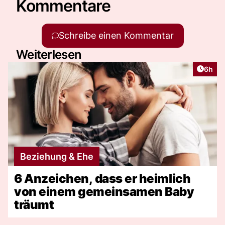
Kommentare
Schreibe einen Kommentar
Weiterlesen
Artike
6h
Beziehung & Ehe
6 Anzeichen, dass er heimlich
von einem gemeinsamen Baby
träumt