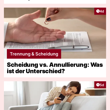
Artike
4d
Trennung & Scheidung
Scheidung vs. Annullierung: Was
ist der Unterschied?
Artike
5d