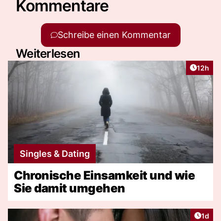
Kommentare
Schreibe einen Kommentar
Weiterlesen
Artikel
12h
Singles & Dating
Chronische Einsamkeit und wie
Sie damit umgehen
Artike
1d