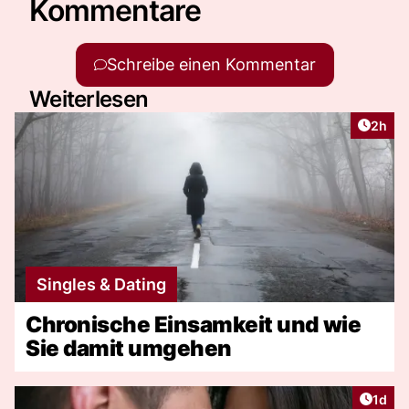
Kommentare
Schreibe einen Kommentar
Weiterlesen
Artike
2h
Singles & Dating
Chronische Einsamkeit und wie
Sie damit umgehen
Artike
1d