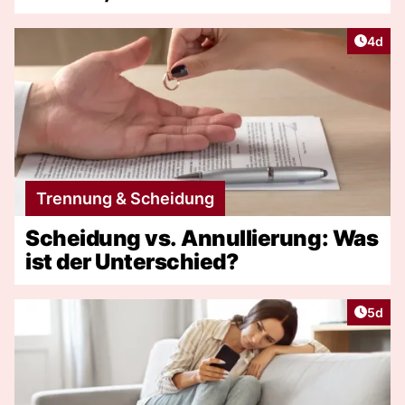
Artike
4d
Trennung & Scheidung
Scheidung vs. Annullierung: Was
ist der Unterschied?
Artike
5d