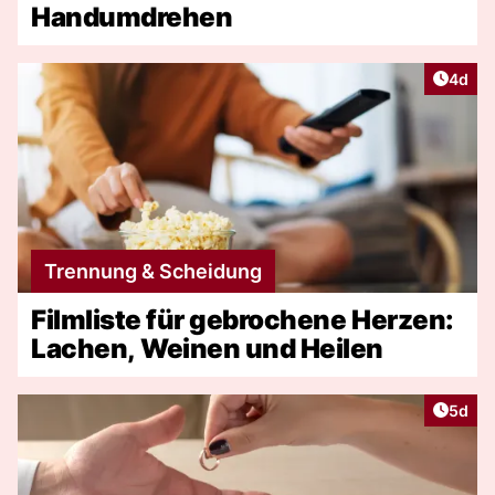
Handumdrehen
Artike
4d
Trennung & Scheidung
Filmliste für gebrochene Herzen:
Lachen, Weinen und Heilen
Artike
5d