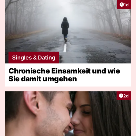
Artike
1d
Singles & Dating
Chronische Einsamkeit und wie
Sie damit umgehen
Artike
2d