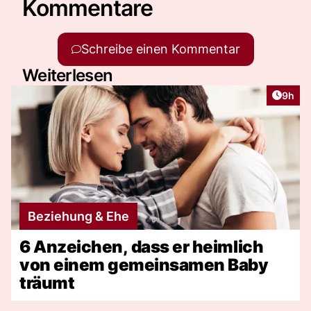
Kommentare
Schreibe einen Kommentar
Weiterlesen
Artike
9h
Beziehung & Ehe
6 Anzeichen, dass er heimlich
von einem gemeinsamen Baby
träumt