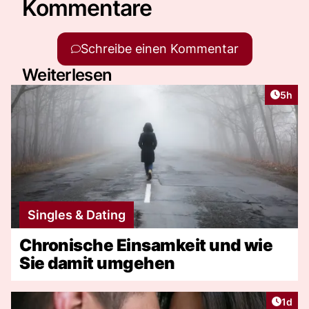
Kommentare
Schreibe einen Kommentar
Weiterlesen
Artike
5h
Singles & Dating
Chronische Einsamkeit und wie
Sie damit umgehen
Artike
1d