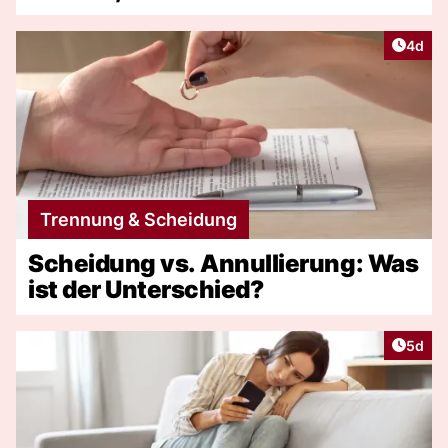
Artike
4d
Trennung & Scheidung
Scheidung vs. Annullierung: Was
ist der Unterschied?
Artike
5d