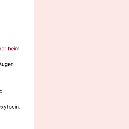
ner beim
 Augen
d
xytocin.