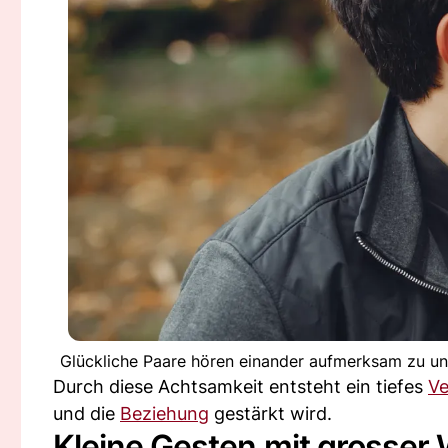
Glückliche Paare hören einander aufmerksam zu u
Durch diese Achtsamkeit entsteht ein tiefes
Ve
und die
Beziehung
gestärkt wird.
Kleine Gesten mit grosser