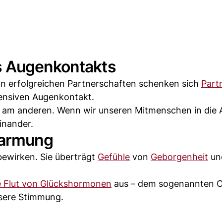
s Augenkontakts
 In erfolgreichen Partnerschaften schenken sich
Part
tensiven Augenkontakt.
 am anderen. Wenn wir unseren Mitmenschen in die
inander.
marmung
ewirken. Sie überträgt
Gefühle
von
Geborgenheit
un
e Flut von Glückshormonen
aus – dem sogenannten O
nsere Stimmung.