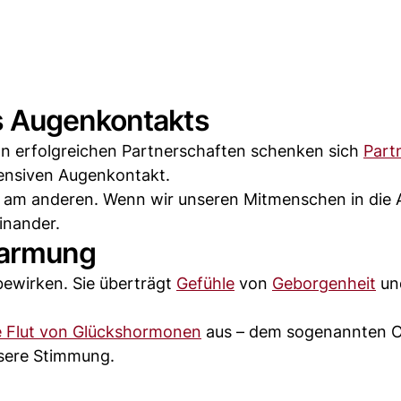
s Augenkontakts
 In erfolgreichen Partnerschaften schenken sich
Part
tensiven Augenkontakt.
 am anderen. Wenn wir unseren Mitmenschen in die
inander.
marmung
ewirken. Sie überträgt
Gefühle
von
Geborgenheit
un
e Flut von Glückshormonen
aus – dem sogenannten O
nsere Stimmung.