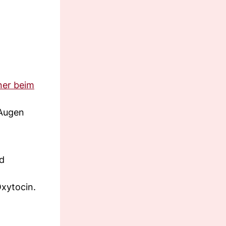
ner beim
 Augen
d
xytocin.