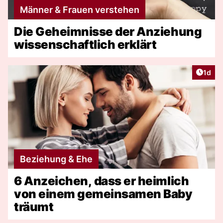
Männer & Frauen verstehen
Die Geheimnisse der Anziehung
wissenschaftlich erklärt
Artike
1d
Beziehung & Ehe
6 Anzeichen, dass er heimlich
von einem gemeinsamen Baby
träumt