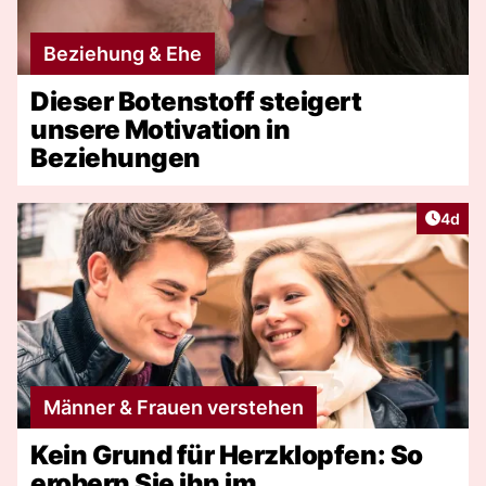
Beziehung & Ehe
Dieser Botenstoff steigert
unsere Motivation in
Beziehungen
Artike
4d
Männer & Frauen verstehen
Kein Grund für Herzklopfen: So
erobern Sie ihn im