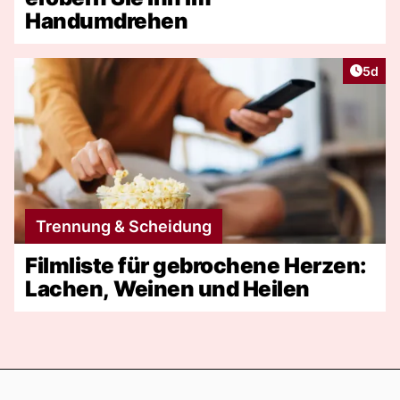
Handumdrehen
Artike
5d
Trennung & Scheidung
Filmliste für gebrochene Herzen:
Lachen, Weinen und Heilen
Footer