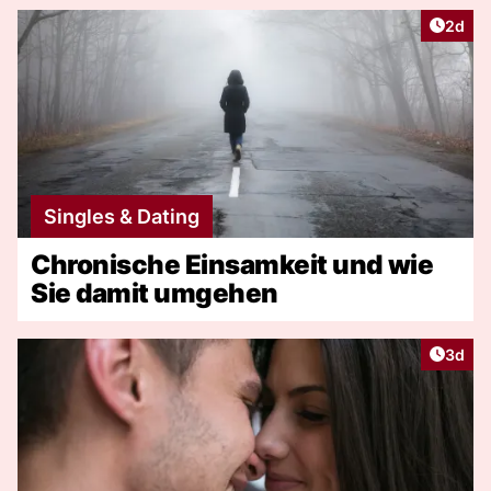
Artike
2d
Singles & Dating
Chronische Einsamkeit und wie
Sie damit umgehen
Artike
3d