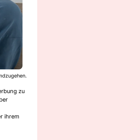
emdzugehen.
werbung zu
ber
er ihrem