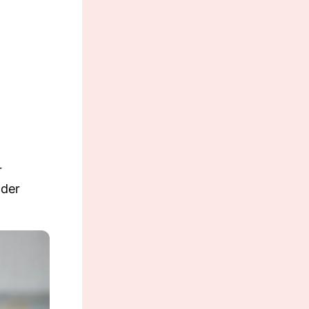
r
 der