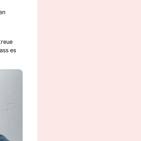
ren
treue
ass es