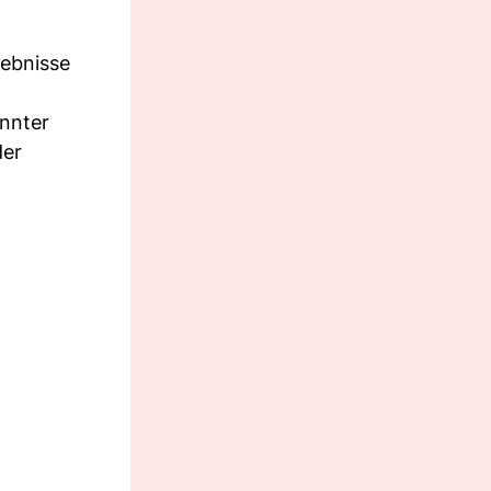
gebnisse
annter
der