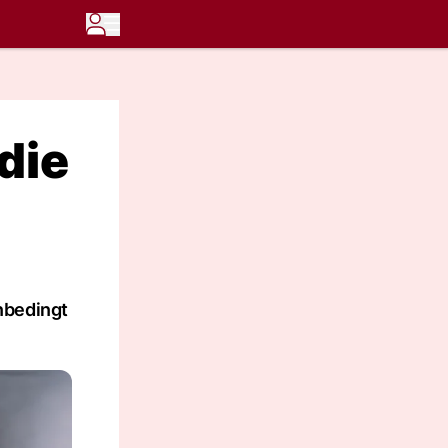
die
nbedingt