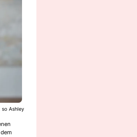
, so Ashley
genen
, dem