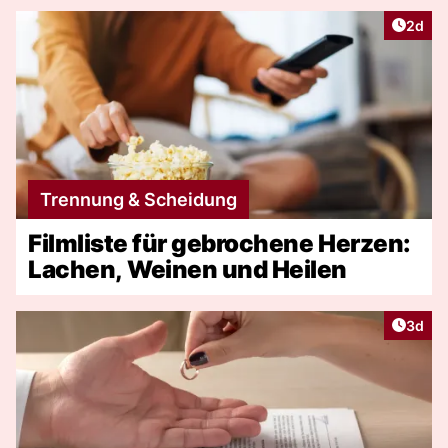
Artike
2d
Trennung & Scheidung
Filmliste für gebrochene Herzen:
Lachen, Weinen und Heilen
Artike
3d