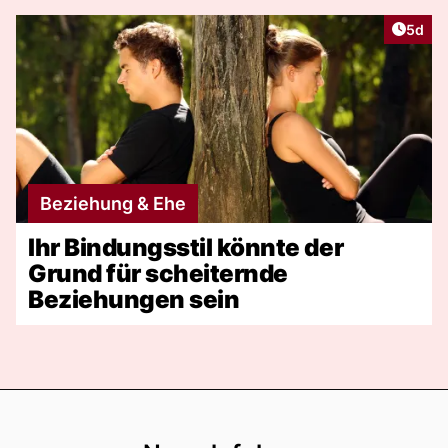
Artike
5d
Beziehung & Ehe
Ihr Bindungsstil könnte der
Grund für scheiternde
Beziehungen sein
Footer