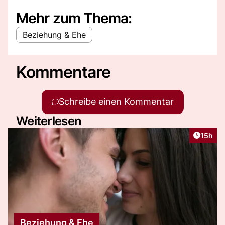
Mehr zum Thema:
Beziehung & Ehe
Kommentare
Schreibe einen Kommentar
Weiterlesen
Artikel
15h
Beziehung & Ehe