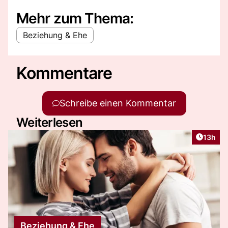
Mehr zum Thema:
Beziehung & Ehe
Kommentare
Schreibe einen Kommentar
Weiterlesen
Artikel
13h
Beziehung & Ehe