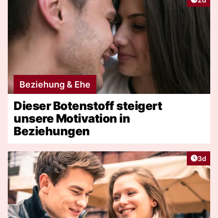
Beziehung & Ehe
Dieser Botenstoff steigert
unsere Motivation in
Beziehungen
Artike
3d