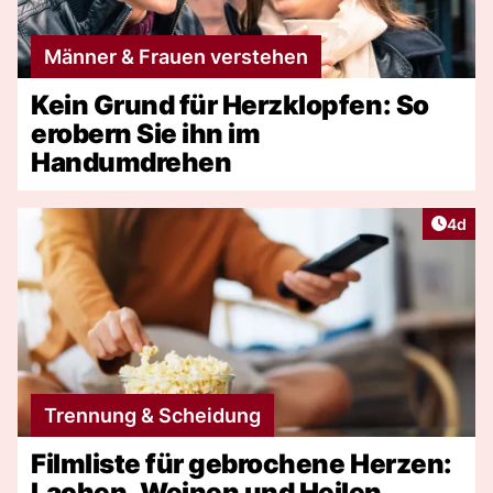
Männer & Frauen verstehen
Kein Grund für Herzklopfen: So
erobern Sie ihn im
Handumdrehen
Artike
4d
Trennung & Scheidung
Filmliste für gebrochene Herzen:
Lachen, Weinen und Heilen