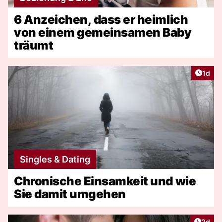
6 Anzeichen, dass er heimlich
von einem gemeinsamen Baby
träumt
Artike
1d
Singles & Dating
Chronische Einsamkeit und wie
Sie damit umgehen
Artike
2d