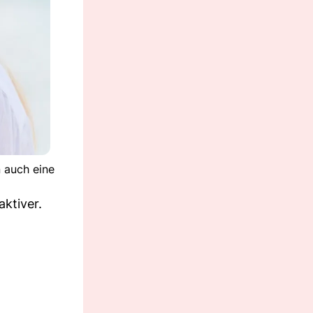
n auch eine
ktiver.