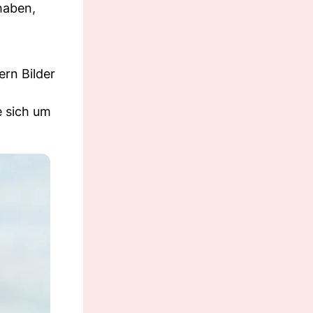
haben,
rn Bilder
e sich um