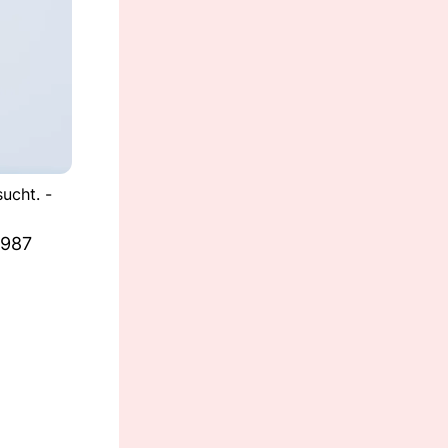
ucht. -
1987