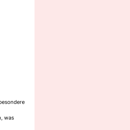
sbesondere
n, was