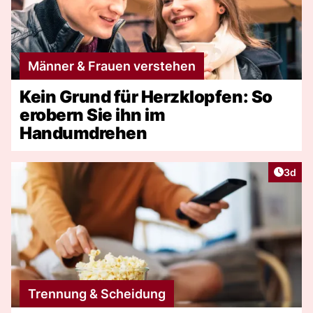
Männer & Frauen verstehen
Kein Grund für Herzklopfen: So
erobern Sie ihn im
Handumdrehen
Artike
3d
Trennung & Scheidung