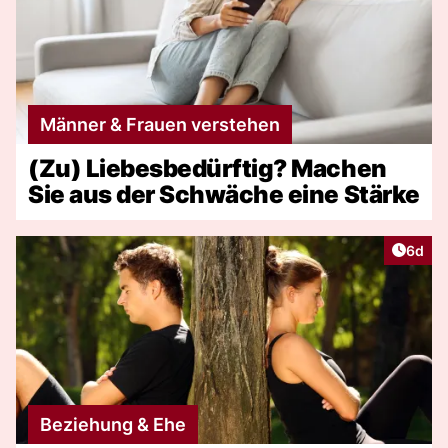
Männer & Frauen verstehen
(Zu) Liebesbedürftig? Machen
Sie aus der Schwäche eine Stärke
Artike
6d
Beziehung & Ehe