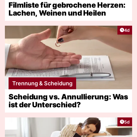
Filmliste für gebrochene Herzen:
Lachen, Weinen und Heilen
Artike
4d
Trennung & Scheidung
Scheidung vs. Annullierung: Was
ist der Unterschied?
Artike
5d