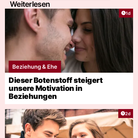
Weiterlesen
Artike
1d
Beziehung & Ehe
Dieser Botenstoff steigert
unsere Motivation in
Beziehungen
Artike
2d