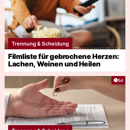
Trennung & Scheidung
Filmliste für gebrochene Herzen:
Lachen, Weinen und Heilen
Artike
5d