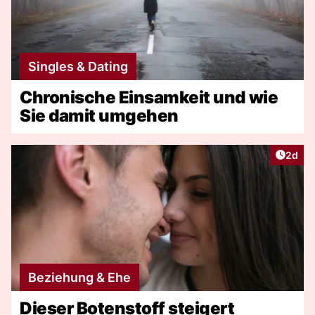
Singles & Dating
Chronische Einsamkeit und wie
Sie damit umgehen
Artike
2d
Beziehung & Ehe
Dieser Botenstoff steigert