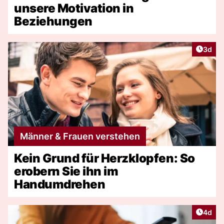
unsere Motivation in
Beziehungen
Artike
3d
Männer & Frauen verstehen
Kein Grund für Herzklopfen: So
erobern Sie ihn im
Handumdrehen
Artike
4d