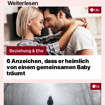
Weiterlesen
Artikel
13h
Beziehung & Ehe
6 Anzeichen, dass er heimlich
von einem gemeinsamen Baby
träumt
Artike
1d