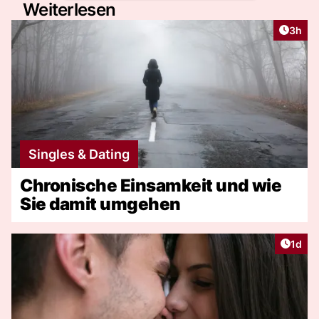
Weiterlesen
Artike
3h
Singles & Dating
Chronische Einsamkeit und wie
Sie damit umgehen
Artike
1d