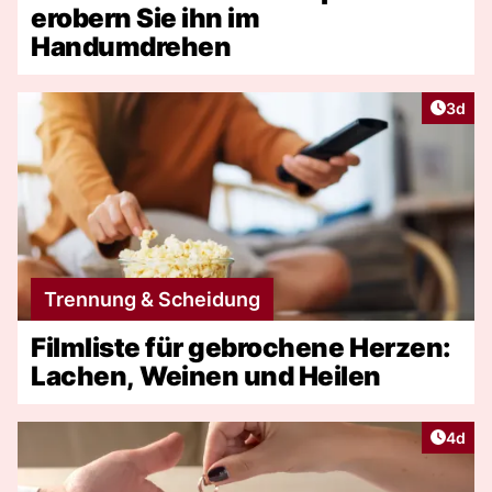
erobern Sie ihn im
Handumdrehen
Artike
3d
Trennung & Scheidung
Filmliste für gebrochene Herzen:
Lachen, Weinen und Heilen
Artike
4d