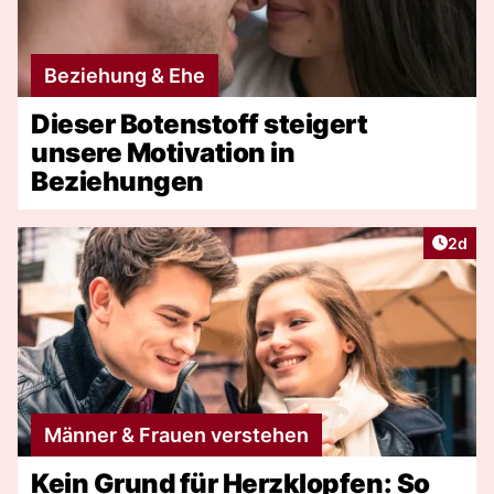
Beziehung & Ehe
Dieser Botenstoff steigert
unsere Motivation in
Beziehungen
Artike
2d
Männer & Frauen verstehen
Kein Grund für Herzklopfen: So