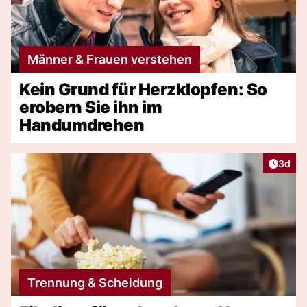
Männer & Frauen verstehen
Kein Grund für Herzklopfen: So
erobern Sie ihn im
Handumdrehen
Artike
3d
Trennung & Scheidung