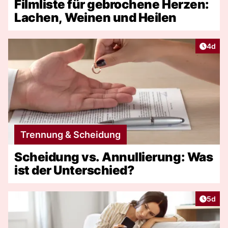
Filmliste für gebrochene Herzen:
Lachen, Weinen und Heilen
Artike
4d
Trennung & Scheidung
Scheidung vs. Annullierung: Was
ist der Unterschied?
Artike
5d