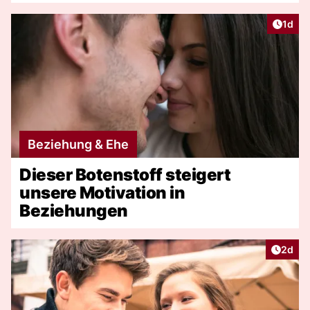
Artike
1d
Beziehung & Ehe
Dieser Botenstoff steigert
unsere Motivation in
Beziehungen
Artike
2d