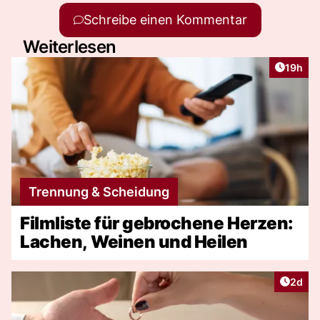
Schreibe einen Kommentar
Weiterlesen
Artikel
19h
Trennung & Scheidung
Filmliste für gebrochene Herzen:
Lachen, Weinen und Heilen
Artike
2d