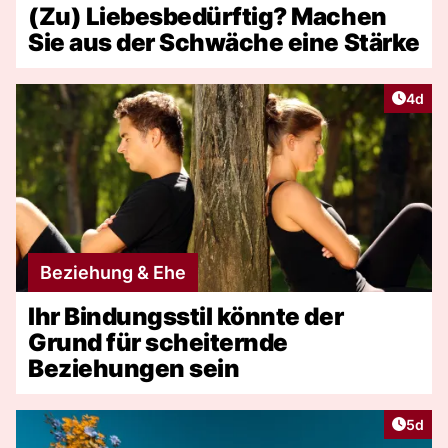
(Zu) Liebesbedürftig? Machen
Sie aus der Schwäche eine Stärke
Artike
4d
Beziehung & Ehe
Ihr Bindungsstil könnte der
Grund für scheiternde
Beziehungen sein
Artike
5d