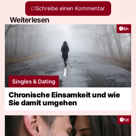
Schreibe einen Kommentar
Weiterlesen
Artike
6h
Singles & Dating
Chronische Einsamkeit und wie
Sie damit umgehen
Artike
1d