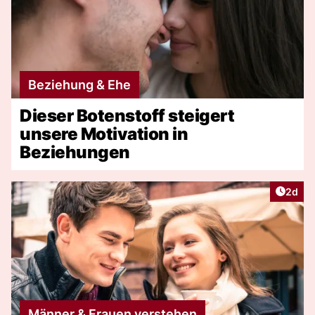
Beziehung & Ehe
Dieser Botenstoff steigert
unsere Motivation in
Beziehungen
Artike
2d
Männer & Frauen verstehen