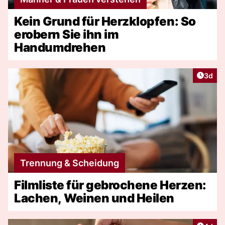
Kein Grund für Herzklopfen: So
erobern Sie ihn im
Handumdrehen
Artike
3d
Trennung & Scheidung
Filmliste für gebrochene Herzen:
Lachen, Weinen und Heilen