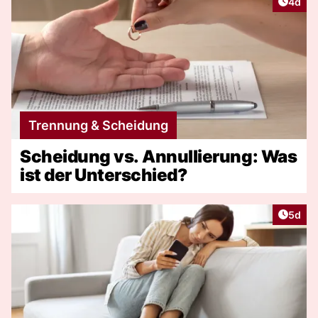
Artike
4d
Trennung & Scheidung
Scheidung vs. Annullierung: Was
ist der Unterschied?
Artike
5d