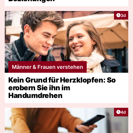
Artike
3d
Männer & Frauen verstehen
Kein Grund für Herzklopfen: So
erobern Sie ihn im
Handumdrehen
Artike
4d