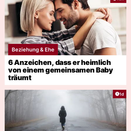
Beziehung & Ehe
6 Anzeichen, dass er heimlich
von einem gemeinsamen Baby
träumt
Artike
1d