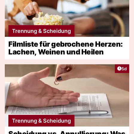
Trennung & Scheidung
Filmliste für gebrochene Herzen:
Lachen, Weinen und Heilen
Artike
5d
Trennung & Scheidung
Scheidung vs. Annullierung: Was