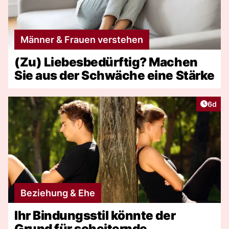
Männer & Frauen verstehen
(Zu) Liebesbedürftig? Machen
Sie aus der Schwäche eine Stärke
Artike
6d
Beziehung & Ehe
Ihr Bindungsstil könnte der
Grund für scheiternde