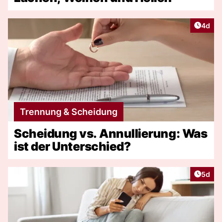
Artike
4d
Trennung & Scheidung
Scheidung vs. Annullierung: Was
ist der Unterschied?
Artike
5d