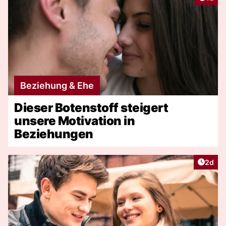
Beziehung & Ehe
Dieser Botenstoff steigert
unsere Motivation in
Beziehungen
Artike
2d