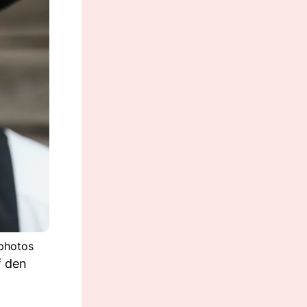
tphotos
f den