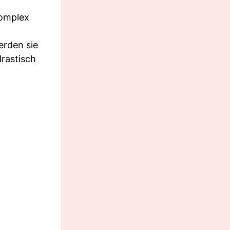
komplex
erden sie
drastisch