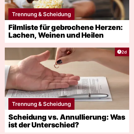
Trennung & Scheidung
Filmliste für gebrochene Herzen:
Lachen, Weinen und Heilen
Artike
2d
Trennung & Scheidung
Scheidung vs. Annullierung: Was
ist der Unterschied?