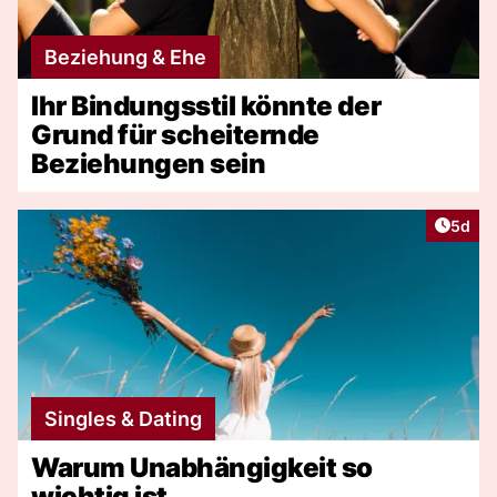
Beziehung & Ehe
Ihr Bindungsstil könnte der
Grund für scheiternde
Beziehungen sein
Artike
5d
Singles & Dating
Warum Unabhängigkeit so
wichtig ist