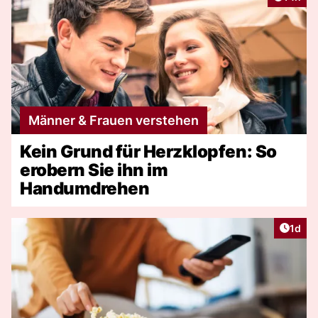
Männer & Frauen verstehen
Kein Grund für Herzklopfen: So
erobern Sie ihn im
Handumdrehen
Artike
1d