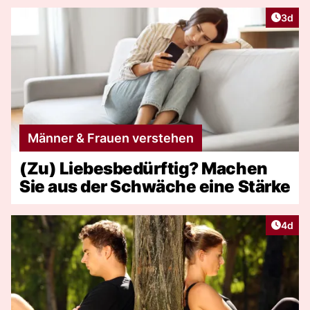
Artike
3d
Männer & Frauen verstehen
(Zu) Liebesbedürftig? Machen
Sie aus der Schwäche eine Stärke
Artike
4d