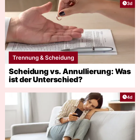
Artike
3d
Trennung & Scheidung
Scheidung vs. Annullierung: Was
ist der Unterschied?
Artike
4d