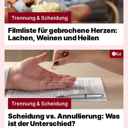
Trennung & Scheidung
Filmliste für gebrochene Herzen:
Lachen, Weinen und Heilen
Artike
5d
Trennung & Scheidung
Scheidung vs. Annullierung: Was
ist der Unterschied?