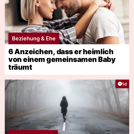
Beziehung & Ehe
6 Anzeichen, dass er heimlich
von einem gemeinsamen Baby
träumt
Artike
1d