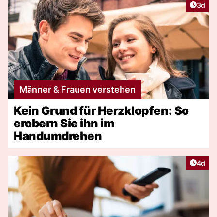
Artike
3d
Männer & Frauen verstehen
Kein Grund für Herzklopfen: So
erobern Sie ihn im
Handumdrehen
Artike
4d