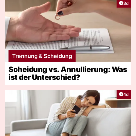
Artike
3d
Trennung & Scheidung
Scheidung vs. Annullierung: Was
ist der Unterschied?
Artike
4d