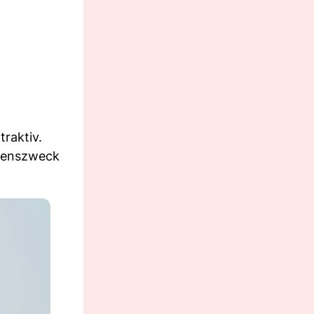
raktiv.
ebenszweck