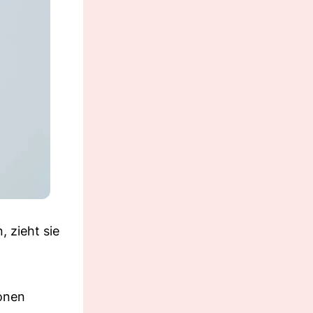
 zieht sie
ionen