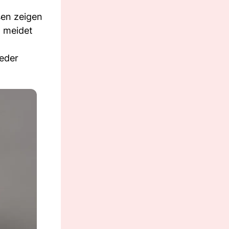
en zeigen
d meidet
jeder