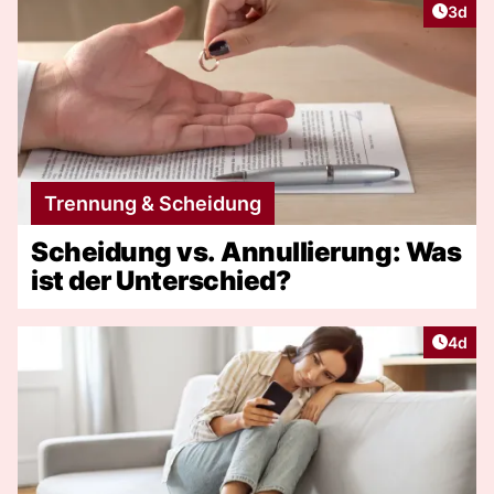
Artike
3d
Trennung & Scheidung
Scheidung vs. Annullierung: Was
ist der Unterschied?
Artike
4d