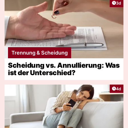
Artike
3d
Trennung & Scheidung
Scheidung vs. Annullierung: Was
ist der Unterschied?
Artike
4d