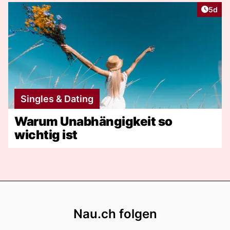
Artike
5d
Singles & Dating
Warum Unabhängigkeit so
wichtig ist
Footer
Nau.ch folgen