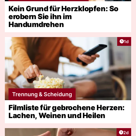
Kein Grund für Herzklopfen: So
erobern Sie ihn im
Handumdrehen
Artike
1d
Trennung & Scheidung
Filmliste für gebrochene Herzen:
Lachen, Weinen und Heilen
Artike
2d