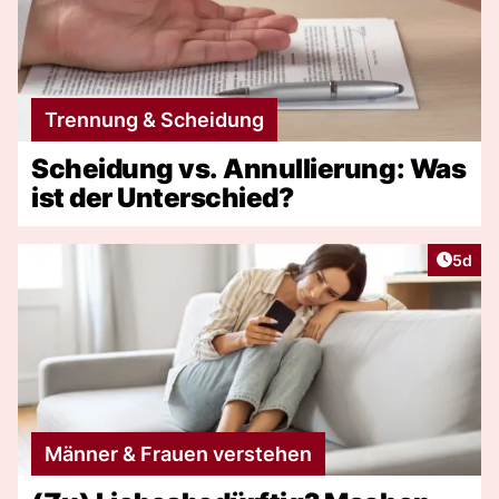
Trennung & Scheidung
Scheidung vs. Annullierung: Was
ist der Unterschied?
Artike
5d
Männer & Frauen verstehen