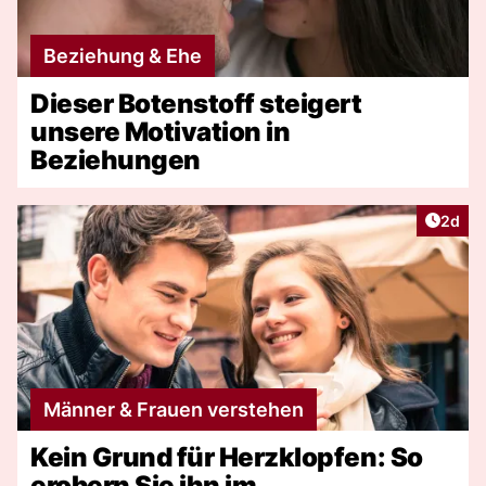
Beziehung & Ehe
Dieser Botenstoff steigert
unsere Motivation in
Beziehungen
Artike
2d
Männer & Frauen verstehen
Kein Grund für Herzklopfen: So
erobern Sie ihn im