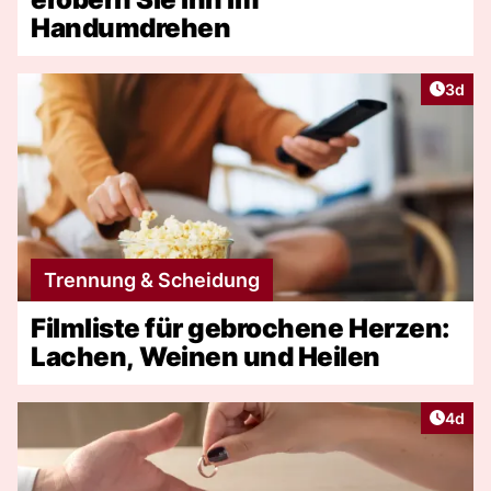
Handumdrehen
Artike
3d
Trennung & Scheidung
Filmliste für gebrochene Herzen:
Lachen, Weinen und Heilen
Artike
4d