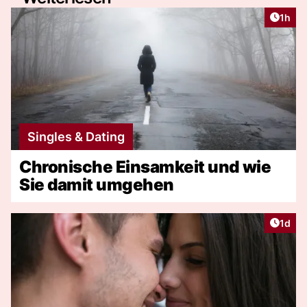
Artike
1h
Singles & Dating
Chronische Einsamkeit und wie
Sie damit umgehen
Artike
1d