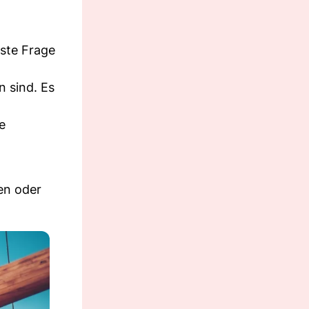
rste Frage
n sind. Es
e
en oder