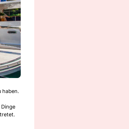
u haben.
e Dinge
tretet.