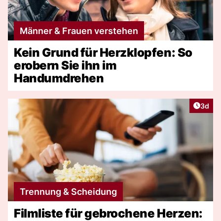
Männer & Frauen verstehen
Kein Grund für Herzklopfen: So
erobern Sie ihn im
Handumdrehen
Artike
3d
Trennung & Scheidung
Filmliste für gebrochene Herzen: