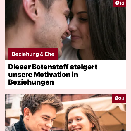
Artike
1d
Beziehung & Ehe
Dieser Botenstoff steigert
unsere Motivation in
Beziehungen
Artike
2d