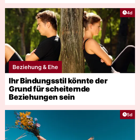
Artike
4d
Beziehung & Ehe
Ihr Bindungsstil könnte der
Grund für scheiternde
Beziehungen sein
Artike
5d