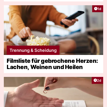
Artike
1d
Trennung & Scheidung
Filmliste für gebrochene Herzen:
Lachen, Weinen und Heilen
Artike
2d