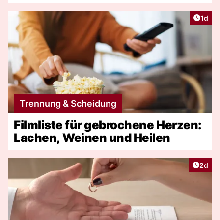
Artike
1d
Trennung & Scheidung
Filmliste für gebrochene Herzen:
Lachen, Weinen und Heilen
Artike
2d