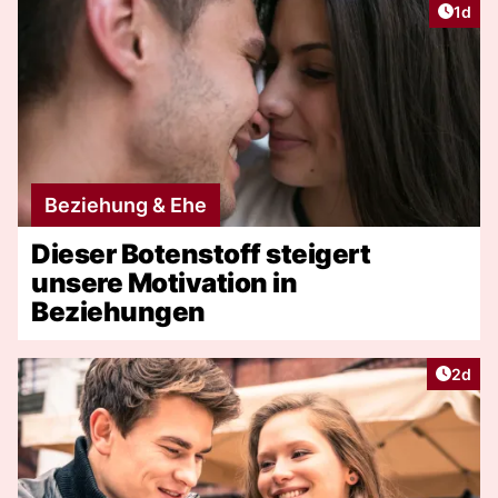
Artike
1d
Beziehung & Ehe
Dieser Botenstoff steigert
unsere Motivation in
Beziehungen
Artike
2d