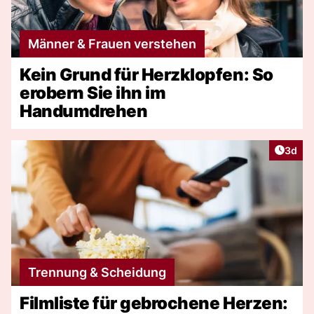
Männer & Frauen verstehen
Kein Grund für Herzklopfen: So
erobern Sie ihn im
Handumdrehen
Artike
3d
Trennung & Scheidung
Filmliste für gebrochene Herzen: