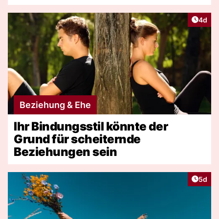
Artike
4d
Beziehung & Ehe
Ihr Bindungsstil könnte der
Grund für scheiternde
Beziehungen sein
Artike
5d