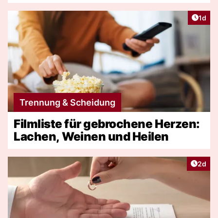
Artike
1d
Trennung & Scheidung
Filmliste für gebrochene Herzen:
Lachen, Weinen und Heilen
Artike
2d