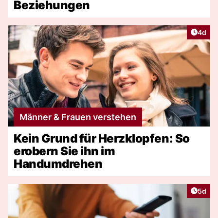
Beziehungen
Artike
4d
Männer & Frauen verstehen
Kein Grund für Herzklopfen: So
erobern Sie ihn im
Handumdrehen
Artike
5d