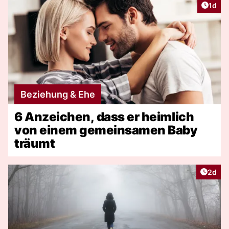
Artike
1d
Beziehung & Ehe
6 Anzeichen, dass er heimlich
von einem gemeinsamen Baby
träumt
Artike
2d