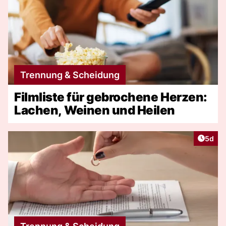
Trennung & Scheidung
Filmliste für gebrochene Herzen:
Lachen, Weinen und Heilen
Artike
5d