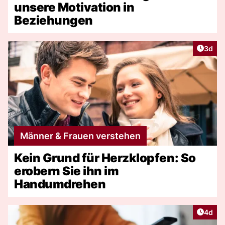
unsere Motivation in
Beziehungen
Artike
3d
Männer & Frauen verstehen
Kein Grund für Herzklopfen: So
erobern Sie ihn im
Handumdrehen
Artike
4d