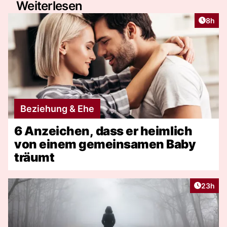
Weiterlesen
Artike
8h
Beziehung & Ehe
6 Anzeichen, dass er heimlich
von einem gemeinsamen Baby
träumt
Artikel 
23h