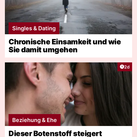
Singles & Dating
Chronische Einsamkeit und wie
Sie damit umgehen
Artike
2d
Beziehung & Ehe
Dieser Botenstoff steigert