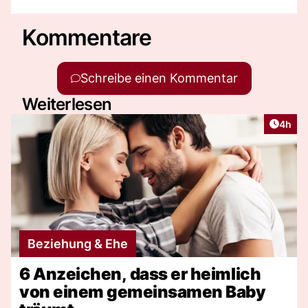
Kommentare
Schreibe einen Kommentar
Weiterlesen
Artike
4h
Beziehung & Ehe
6 Anzeichen, dass er heimlich
von einem gemeinsamen Baby