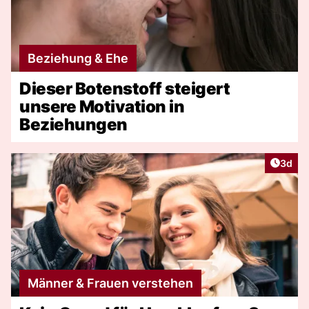
Beziehung & Ehe
Dieser Botenstoff steigert
unsere Motivation in
Beziehungen
Artike
3d
Männer & Frauen verstehen