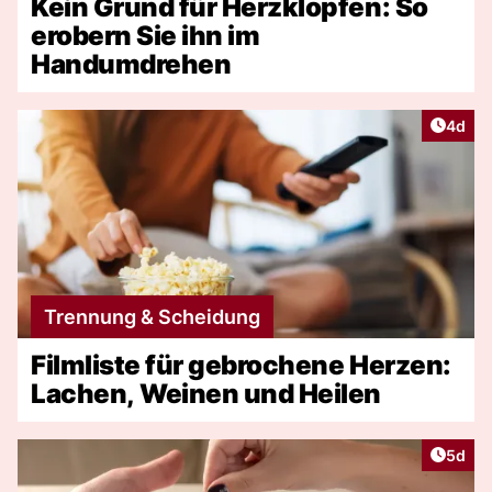
Kein Grund für Herzklopfen: So
erobern Sie ihn im
Handumdrehen
Artike
4d
Trennung & Scheidung
Filmliste für gebrochene Herzen:
Lachen, Weinen und Heilen
Artike
5d