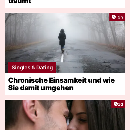
träumt
Artikel
19h
Singles & Dating
Chronische Einsamkeit und wie
Sie damit umgehen
Artike
2d